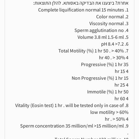
אחרת? ביצענו את הבדיקה באסותא. להלן התוצאות:
1. Complete liquification normal 15 minutes
2. Color normal
3. Viscosity normal
4. Sperm agglutination no
5. Volume 3.8 ml 1.5-6 ml
6. pH 8.4 >7.2
7. Total Motility (%) 1 hr 50 . > 40%
4 hr 40 . > 30%
Progressive (%) 1 hr 35
4 hr 15
Non Progressive (%) 1 hr 15
4 hr 25
Immotile (%) 1 hr 50
4 hr 60
8. Vitality (Eosin test) 1 hr . will be tested only in case of
low motility > 60%
4 hr . > 50%
9. Sperm concentration 35 million/ml >15 million/ml
.