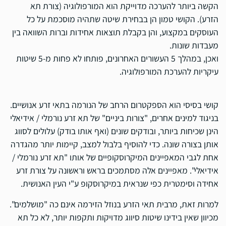
הקשה ביותר להערכה מדוייקת הוא המורפולוגיה (צורת תא
הזרע). הקושי טמון הן בבחירת שיטה שתהיה מוסכמת על כל
העוסקים במקצוע, והן בקבלת תוצאות אחידות וברות השוואה בין
מעבדות שונות.
ואכן, במהלך 5 העשורים האחרונים, פותחו לא פחות מ-5 שיטות
עיקריות להערכת המורפולוגיה.
קושי בסיסי הוא הספקטרום הרחב של הנורמה בתאי זרע אנושיים.
בניגוד למינים אחרים, "צורות ביניים" של תא זרע נורמלי / אידיאלי
הינן שכיחות ביותר, ובודקים שונים (ואף אותו בודק) עלולים לסווג
אותן בצורה שונה. כדי להוסיף בלבול למצב, קיימות יותר מהגדרה
אחת לגבי המאפיינים המיקרוסקופיים של אותו "תא זרע נורמלי /
אידיאלי". מאפיינים אלה מסתמכים בראש וראשונה על צורת זרע
אחידה וסימטרית כפי שנראית במיקרוסקופ ע"י העין האנושית.
למרות זאת, מרבית תאי הזרע בנוזל הזירמה אינם כה "מושלמים".
מכיוון שאין בידינו שיטות סיווג מדויקות ותקפות יותר, לא כל תא