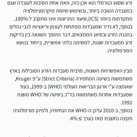
זרע שסווג כנורמלי הוא אכן כזה, וזאת אחת הסיבות לעובדה שגם
במעבדה הטובה ביותר, ובשימוש שיטות מיקרומניפולציה
מתקדמות ביותר (
ICS
),שיעור ההריונות אינו מתקרב ל-100%.
בנוסף, לא נדיר שמעבדות מפתחות לעצמן וריאציות לגבי נהלים
בהכנת הזרע ובסיווג הממצאים, דבר ההופך השוואה בין בדיקות
זרע ממעבדות שונות, למשימה בלתי אפשרית, בייחוד בנושא
המורפולוגיה.
מבין האפשרויות השונות, מרבית מעבדות הזרע המובילות בארץ
משתמשות בשיטה המחמירה (
Strict Criteria
) ע"פ
Kruger
,
שאומצה ע"י ארגון הבריאות העולמי (
WHO
) ב-1999, בעוד
שמעבדות אחרות משתמשות בד"כ בשיטה של
WHO
משנת
1992.
בנוסף, ב-2010 עדכן ה-WHO את הנחיותיו, ולפיהן מורפולוגיה
תקינה נחשבת מאז בערך ≥ 4%.