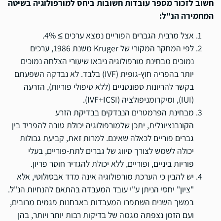
חשוב לזכור מספר עובדות חשובות ביחס למורפולוגיה בשיטה
המחמירה הנ"ל:
אצל מרבית הגברים הפוריים נמצא ערכים
≥
4%.
לפי המחקר המקורי של
Kruger
משנת 1986, ערכים
נמוכים מבחינת מורפולוגיה ניבאו שיעורי הצלחה נמוכים
יותר בהפריה חוץ-גופית (
IVF
) בלבד. לא נבדקה השפעתם
בקשר להריונות ספונטניים (ללא טיפולי פוריות), הזרעה
(
IUI
), ומיקרומניפולציה (
IVF+ICSI
).
מבחינת הפרמטרים הנבדקים בבדיקת הזרע
הקונבנציונלית, יתכן שלמורפולוגיה יכולת טובה להפריד בין
גברים פוריים לכאלה שאינם. למרות זאת, קביעת גבולות
יכולה לשמש לצורך סיווג של גברים לתת-פוריים, בעלי
פוריות ביניים, ופוריים, ללא יכולת להגדיר חוסר פריון.
יש להבין כי הערכת מורפולוגיה אינה מדד אבסולוטי, אלא
"ציון" יחסי הניתן ע"י עובד המעבדה בהתאם להנחיות הנ"ל.
במשך השנים השתפרו המעבדות באבחנות פגמים מרובים,
ועם הזמן נצפתה מגמה של בדיקות רבות יותר ויותר, בהן