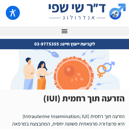
לקביעת ייעוץ חייגו: 03-9775355
הזרעה תוך רחמית (IUI)
הזרעה תוך רחמית (Intrauterine Insemination; IUI)
היא פרוצדורה מרפאתית פשוטה יחסית, המתבצעת במרפאה