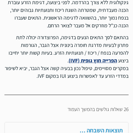
גינקולוגית ללא צורך בהרדמה. לפני ביצועה, דגימת הזרע עוברת
הכנה מעבדתית, שמטרתה השגת ריכוז ותנועתיות גבוהים יותר,
בנפח נמוך יותר, בהשוואה לדגימה הראשונית. התאים שעברו
הכנה כנ"ל מוזרקים אל מעבר לצואר הרחם.
בהתאם לסך התאים הנעים בדגימה, הפרוצדורה יכולה לתת
פתרון לבעיות מדרגת חומרה בינונית אצל הגבר, הגורמות
להפרעה בנפח / ריכוז / תנועתיות הזרע. בעיות קשות יותר יחייבו
ביצוע
הפרייה חוץ גופית (IVF)
.
במקרים מסויימים, טיפול נכון בבעיה קשה אצל הגבר, יביא לשיפור
במדדי הזרע עד לאפשרות ביצוע IUI במקום IVF.
26 שאלות גולשים בהמשך העמוד
תוצאות השבחה …