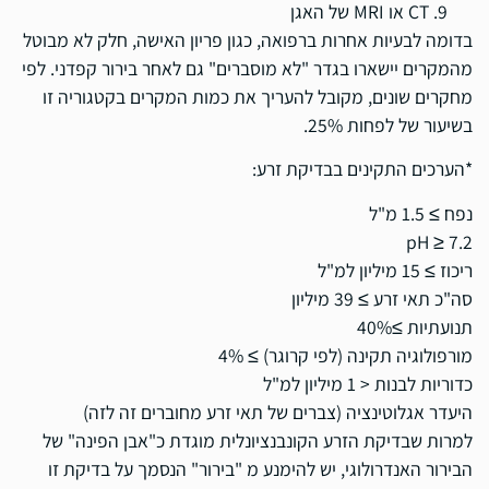
CT או MRI של האגן
בדומה לבעיות אחרות ברפואה, כגון פריון האישה, חלק לא מבוטל
מהמקרים יישארו בגדר "לא מוסברים" גם לאחר בירור קפדני. לפי
מחקרים שונים, מקובל להעריך את כמות המקרים בקטגוריה זו
בשיעור של לפחות 25%.
*הערכים התקינים בבדיקת זרע:
נפח ≥ 1.5 מ"ל
pH ≥ 7.2
ריכוז ≥ 15 מיליון למ"ל
סה"כ תאי זרע ≥ 39 מיליון
תנועתיות ≥40%
מורפולוגיה תקינה (לפי קרוגר) ≥ 4%
כדוריות לבנות < 1 מיליון למ"ל
היעדר אגלוטינציה (צברים של תאי זרע מחוברים זה לזה)
למרות שבדיקת הזרע הקונבנציונלית מוגדת כ"אבן הפינה" של
הבירור האנדרולוגי, יש להימנע מ "בירור" הנסמך על בדיקת זו