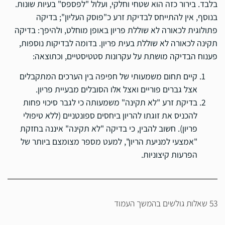
בלבד. בירור כזה הוא שטחי וחלקי, ועלול "לפספס" בעיות שונות.
בנוסף, אין להתייחס לבדיקת זרע כ"פוסק העליון"; בדיקה
פתולוגית לכאורה לא שוללת פריון באופן מוחלט, ולהיפך: בדיקה
תקינה לכאורה לא שוללת בעית פריון. בדומה לבדיקות נוספות,
פענוח הבדיקה מושתת על עקרונות סטטיסטיים, וכתוצאה:
קיים תחום משמעותי של חפיפה בין הערכים המתקבלים
אצל גברים פוריים ואצל אלו הסובלים מבעיית פריון.
בדיקת זרע "לא תקינה" משמעותה כי לגבר סיכוי פחות
להכניס את זוגתו להריון ביחסים ספונטניים (ללא טיפולי
פריון). חשוב להבין, כי בדיקה "לא תקינה" איננה בחזקת
"אמצעי למניעת הריון", למעט מספר מצומצם ביותר של
הפרעות קיצוניות.
53 שאלות גולשים בהמשך העמוד