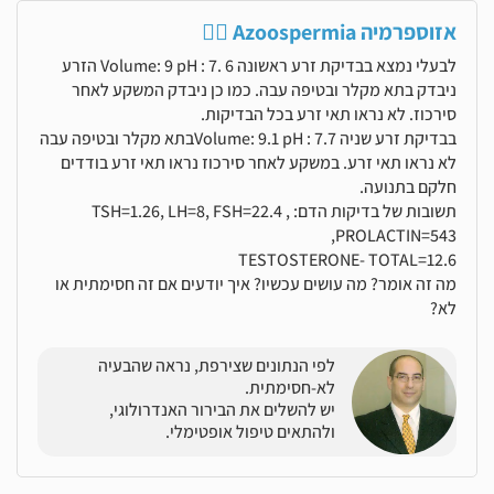
אזוספרמיה  Azoospermia
לבעלי נמצא בבדיקת זרע ראשונה Volume: 9 pH : 7. 6 הזרע
ניבדק בתא מקלר ובטיפה עבה. כמו כן ניבדק המשקע לאחר
סירכוז. לא נראו תאי זרע בכל הבדיקות.
בבדיקת זרע שניה Volume: 9.1 pH : 7.7בתא מקלר ובטיפה עבה
לא נראו תאי זרע. במשקע לאחר סירכוז נראו תאי זרע בודדים
חלקם בתנועה.
תשובות של בדיקות הדם: TSH=1.26, LH=8, FSH=22.4 ,
PROLACTIN=543,
TESTOSTERONE- TOTAL=12.6
מה זה אומר? מה עושים עכשיו? איך יודעים אם זה חסימתית או
לא?
לפי הנתונים שצירפת, נראה שהבעיה
לא-חסימתית.
יש להשלים את הבירור האנדרולוגי,
ולהתאים טיפול אופטימלי.