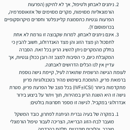
ניתנים לאבחון ולטיפול, אך לא לתיקון (הפרעות
הורמונאליות מסוימות, מקרים מסוימים של אזואוספרמיה,
הפרעות גנטיות כתסמונת קליינפלטר וחסרים מיקרוסקופיים
בכרומוסום Y).
אינם ניתנים לאבחון. למרות שקבוצה זו גורמת לא אחת
לתסכול הן מצד הזוג והן מצד האנדרולוג, חשוב להבין כי
בחלק מהמקרים ניתן להשיג הריון בכל זאת. הסברה
המקובלת כיום, כי הסיבות למצב זה רובן ככולן גנטיות, אך
עדיין אין לנו הכלים הדרושים לאבחנה.
לעומת הגישה הרשמית שתוארה לעיל, קיימת גישה נוספת
ברפואת פריון, התומכת בשימוש מהיר בטכנולוגיות פריון
מתקדמות ביותר (IVF±ICSI) בכל מצב של הפרעת פריון. מטרת
גישה זו היא השגת הריון במהירות, תוך ויתור על ביצוע בירור
אנדרולוגי במקביל. לגישה זו מספר חסרונות בולטים:
במקרה של בעיה גברית הניתנת לפתרון, כובד המשקל
מועבר לבת-הזוג הבריאה, הצריכה לעבור טיפול הורמונלי
מורכב, והליכים חודרניים, חלקם בהרדמה.