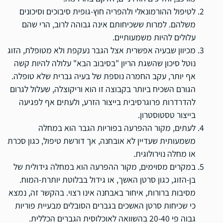
לטיפול ההורמונאלי ולהפריה חוץ-גופית סיבוכים וסיכונים
משלהם. למרות ששכיחותם אינה גבוהה לרוב, הרי שהם
עלולים להיות משמעותיים.
מכיוון שבעיה אפשרית אצל הגבר נעקפת ולא מטופלת, הזוג
נוטל סיכון שהשגת הריון "בסיבוב הבא" עלולה להיות קשה
אף יותר, עקב החמרה נוספת של בעיה גברית שלא טופלה.
הגורם השכיח ביותר בקבוצה זו הוא וריקוצלה, שעלול לגרום
להדרדרות פרוגרסיבית בייצור הזרע, ולעתים אף לפגיעה
בייצור טסטוסטרון.
לעתים, מקור ההפרעה בפוריות הגבר הוא במחלה
משמעותית שעדיין לא אובחנה, אך דורשת טיפול, כגון סכרת
או מחלה נוירולוגית.
במקרים מסוימים, מקור ההפרעה הוא במחלה גידולית של
בן-הזוג, כגון סרטן האשך, או גידול בבלוטת יותרת-המוח.
מסיבות ברורות, איחור באבחנה אינו רצוי. בהקשר זה, נמצא
כי שכיחות סרטן האשכים בגברים הסובלים מבעיית פוריות
גבוה פי 20-40 בהשוואה לאוכלוסית הגברים הכללית.