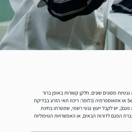
נטיות מסוגים שונים. חלקן קשורות באופן ברור
. מומלץ לבצע אם הגבר סובל מ-Severe Oligospermia או אזואוספרמיה (כלומר: ריכוז תאי הזרע בבדיקת
צא פגם), יש לקבל ייעוץ גנטי רשמי, שמטרתו בחינת
רת הפגם לדורות הבאים, או האפשרויות הטיפוליות