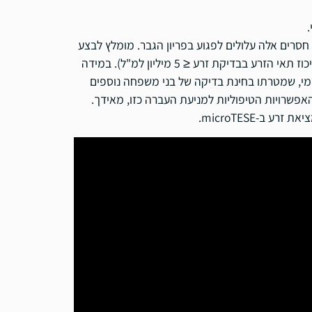
תה זיהוי חסרים זעירים ע"י שימוש בביולוגיה מולקולארית (PCR). חסרים אלה עלולים לפגוע בפריון הגבר. מומלץ לבצע
אם הגבר סובל מ-Severe Oligospermia או אזואוספרמיה (כלומר: ריכוז תאי הזרע בבדיקת זרע ≤ 5 מיליון למ"ל). במידה
שמי, שמטרתו בחינת בדיקה של בני משפחה נוספים
פשרויות הטיפוליות למניעת העברה כזו, מאידך.
ב-microTESE.