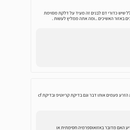
שיתי בדיקות וגילו שיש לי וירוקצלה קלה 3.3מ"מ ובגלל שיש כדורי דם לבנים זה מעיד על דלקת מסוימת
ם באזור האשיכים ..ומה אתה ממליץ לעשות .
בעלי אין לו תאי זרע בכלל 0 נפח 0.8 התנזלות תקינת הזרע ועשה בדיקת הזרע פעמים אותו דבר וגם בדיקת קריוטיפ ובדיקת cf
ריע האם מדובר באזואוספרמיה חסימתית או