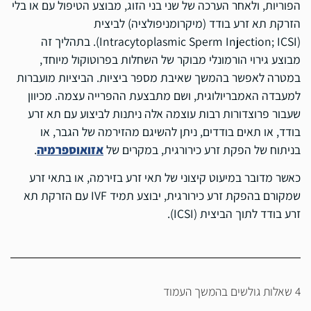
הפוריות, ולאחר הערכה של שני בני הזוג, מבוצע הטיפול עם או בלי
הזרקת תא זרע בודד (מיקרומניפולציה) לביצית
(Intracytoplasmic Sperm Injection; ICSI). בתהליך זה
מבוצע גירוי הורמונלי מבוקר של השחלות בפרוטוקול מיוחד,
במטרה לאפשר בהמשך שאיבת מספר ביציות. הביציות מועברות
למעבדה האמבריולוגית, ושם מתבצעת ההפרייה עצמה. מכיוון
שעבור פרוצדורות רבות עוצמה אלה ניתנות לביצוע עם תא זרע
בודד, או תאים בודדים, ניתן להשיגם מהזירמה של הגבר, או
בניתוח של הפקת זרע כירורגית, במקרים של
אזואוספרמיה
.
כאשר מדובר במיעוט קיצוני של תאי זרע בזירמה, או בתאי זרע
שמקורם בהפקת זרע כירורגית, יבוצע תמיד IVF עם הזרקת תא
זרע בודד לתוך הביצית (ICSI).
4 שאלות גולשים בהמשך העמוד