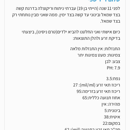
לפני 11 שנה (הייתי בן 19) עברתי ניתוח וריקוצלה בדרגת קשה
בצד שמאל ובינוני עד קשה בצד ימין. ממה שאני מבין נותחתי רק
בצד שמאל.
כיום אישתי ואני החלטנו להביא ילדים(טרם ניסינו), ביצעתי
בדיקת זרע ולהלן התוצאות:
התנזלות: אין התנזלות מלאה
צמיגות: מעט צמיגות יתר
צבע: לבן
PH: 7.9
נפח:3.5
ריכוז תאי זרע (mil/ml): 27
ריכוז תאי זרע בזרימה:95
אחוז תנועה כללית:65
מהירה: אין
בינונית:5
איטית:38
במקום:22
סה"כ תאי זרע בתנועה (mil): 62