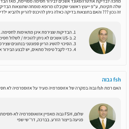
מחכה לבדיקת אולטרהסאונד אשכים לבירור חסימה מסויימת, מאז הבדיקה
שלה תקינות, ע"פ ייעוץ ראשוני שקיבלנו מרופא מומחה שתוצאות הבדיקה
זה נכון ??? והאם בתוצאות בדיקה כאלה ניתן להיכנס להריון ולהביא ילדי
הבדיקות שצירפת אינן מתאימות לחסימה.
ב-US אשכים לא ניתן להוכיח / לשלול חסימה.
הסיכוי להשיג הריון ספונטני בנתונים שצירפת
כדי לקבל טיפול מתאים, יש לבצע הבירור א
fsh גבוה
האם רמת fsh גבוה במקרה של אזוספרמיה מעיד על אזוספרמיה לא חסימתית? האם זה יכול לקרות באזוספרמיה חסימתית?
שלום, FSH גבוה מאפיין אזואוספרמיה לא-חס
פגיעה בייצור הזרע. בברכה, דר' שי שפי