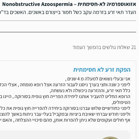
אזואוספרמיה לא-חסימתית – Nonobstructive Azoospermia
העדר תאי זרע בזרמה עקב כשל חמור בייצורם באשכים. האשכים בד"כ בנפח נמוך מ
21 שאלות גולשים בהמשך העמוד
הפקת זרע לא חסימתית
אני ובעלי נשואים למעלה מ 4 שנים ,
ליפני כ שנה וחצי בערך ניסנו לעבור הזרעה אצל רופא מומחה , אצלי הכ
כלל תאי זרע, וההזרעה ניכשלה ולא נעשתה,
הרופא החליט להעביר אותנו ליחידת הפרייה חוץ גופית בסורוקה , היינו
הטיפולים,
ליפני כחודשיים שלוש עברנו בסורוקה ביחידה להפרייה חוץ גופית את כל
וליפני חודש עברתי שאיבת ביציות ובמקביל בעלי עבר ניתוח באשך להוצ
אף חולים ועקומים שלא ניתן להפרות אותן, מהם סיכויי ההצלחה , והאם יש