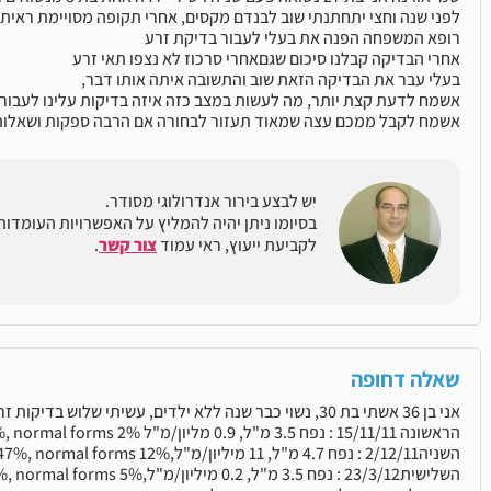
לפני שנה וחצי יתחתנתי שוב לבנדם מקסים, אחרי תקופה מסויימת ראית
רופא המשפחה הפנה את בעלי לעבור בדיקת זרע
אחרי הבדיקה קבלנו סיכום שגםאחרי סרכוז לא נצפו תאי זרע
בעלי עבר את הבדיקה הזאת שוב והתשובה איתה אותו דבר,
אשמח לדעת קצת יותר, מה לעשות במצב כזה איזה בדיקות עלינו לעבור ו
אשמח לקבל ממכם עצה שמאוד תעזור לבחורה אם הרבה ספקות ושאלות
יש לבצע בירור אנדרולוגי מסודר.
בסיומו ניתן יהיה להמליץ על האפשרויות העומדות
לקביעת ייעוץ, ראי עמוד
צור קשר
.
שאלה דחופה
אני בן 36 אשתי בת 30, נשוי כבר שנה ללא ילדים, עשיתי שלוש בדיקות זרע,
הראשונה 15/11/11 : נפח 3.5 מ"ל, 0.9 מליון/מ"ל motility 17%, normal forms 2%,
השניה2/12/11 : נפח 4.7 מ"ל, 11 מיליון/מ"ל,motility 47%, normal forms 12%
השלישית23/3/12 : נפח 3.5 מ"ל, 0.2 מיליון/מ"ל,motility 30%, normal forms 5%.