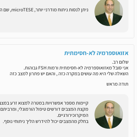
ניתן לנסות ניתוח מודרני יותר, microTESE, שם הסיכוי למצוא יותר תאי זרע גבוה יותר.
אזואוספרמיה לא-חסימתית
שלום רב.
אני סובל מאזואוספרמיה לא-חסימתית ורמות FSH גבוהות.
השאלה שלי היא מה עושים במקרה כזה , והאם יש פתרון למצב כזה
תודה מראש
קיימות מספר אפשרויות במטרה למצוא זרע במצב
מקצת המצבים דורשים טיפול הורמונלי, ומרביתם נ
המיקרוכירורגיים.
בחלק מהמצבים יכול להידרש הליך ניתוחי נוסף.