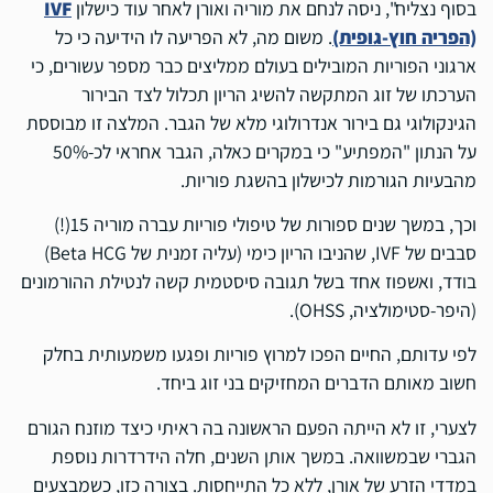
בסוף נצליח", ניסה לנחם את מוריה ואורן לאחר עוד כישלון
IVF
(הפריה חוץ-גופית)
. משום מה, לא הפריעה לו הידיעה כי כל
ארגוני הפוריות המובילים בעולם ממליצים כבר מספר עשורים, כי
הערכתו של זוג המתקשה להשיג הריון תכלול לצד הבירור
הגינקולוגי גם בירור אנדרולוגי מלא של הגבר. המלצה זו מבוססת
על הנתון "המפתיע" כי במקרים כאלה, הגבר אחראי לכ-50%
מהבעיות הגורמות לכישלון בהשגת פוריות.
וכך, במשך שנים ספורות של טיפולי פוריות עברה מוריה 15(!)
סבבים של IVF, שהניבו הריון כימי (עליה זמנית של Beta HCG)
בודד, ואשפוז אחד בשל תגובה סיסטמית קשה לנטילת ההורמונים
(היפר-סטימולציה, OHSS).
לפי עדותם, החיים הפכו למרוץ פוריות ופגעו משמעותית בחלק
חשוב מאותם הדברים המחזיקים בני זוג ביחד.
לצערי, זו לא הייתה הפעם הראשונה בה ראיתי כיצד מוזנח הגורם
הגברי שבמשוואה. במשך אותן השנים, חלה הידרדרות נוספת
במדדי הזרע של אורן, ללא כל התייחסות. בצורה כזו, כשמבצעים