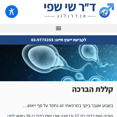
לקביעת ייעוץ חייגו: 03-9775355
קללת הברכה
בשבוע שעבר ביקר במרפאתי זוג נחמד על סף ייאוש…
מוריה (שם בדוי) בת 37 ובן זוגה אורן (שם בדוי) בן 38 נישאו לפני