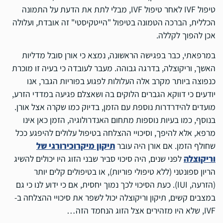
טיפול IVF לאחר טיפול IVF, מבלי לתת את הדעת על התמונה
הכללית, הברכה הטמונה בטיפול "הייטקיסטי" זה אובדת, ועלולה
אכן להפוך לקללה.
במרפאתי, כבר בפגישה הראשונה, נמצא כי אורן סובל מדליות
האשך, וריקוצלה, בדרגה גבוהה. מעבר לעובדה כי בעיה זו מוכרת
כנפוצה ביותר מקרב אלה העלולות לפגוע בפוריות הגבר, אנו
יודעים כי דווקא הגברים הלוקים בה ושאצלם פגיעה במדדי הזרע,
מועדים להידרדרות נוספת עם הזמן, בדיוק כמו שקרה אצל אורן.
בנוסף, כמו בעיות נוספות מתחום האנדרולוגיה, הזמן כאן אינו
מרפא, אלא להיפך, וסיכויי ההצלחה בטיפול עלולים להיפגע ככל
שחולף הזמן. אם אורן היה עובר
תיקון מיקרוכירורגי של
וריקוצלה
לפני שנים, היה סיכוי סביר שבני הזוג היו יכולים להשיג
הריון ספונטני (ללא טיפולי פוריות), או בטיפולים קלים יותר
(הזרעה, IUI). כעת הסיכוי לכך נמוך יחסית, אם כי ידוע לנו כי גם
במצבים קשים, תיקון וריקוצלה יכול לשפר את סיכויי ההצלחה ב-
IVF, שלא היו מזהירים אצל הזוג הנחמד הזה…