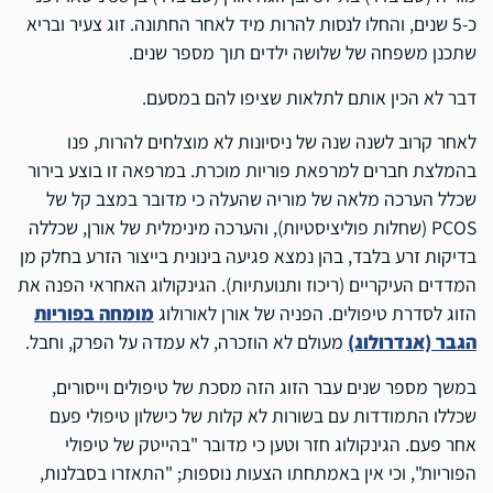
כ-5 שנים, והחלו לנסות להרות מיד לאחר החתונה. זוג צעיר ובריא
שתכנן משפחה של שלושה ילדים תוך מספר שנים.
דבר לא הכין אותם לתלאות שציפו להם במסעם.
לאחר קרוב לשנה שנה של ניסיונות לא מוצלחים להרות, פנו
בהמלצת חברים למרפאת פוריות מוכרת. במרפאה זו בוצע בירור
שכלל הערכה מלאה של מוריה שהעלה כי מדובר במצב קל של
PCOS (שחלות פוליציסטיות), והערכה מינימלית של אורן, שכללה
בדיקות זרע בלבד, בהן נמצא פגיעה בינונית בייצור הזרע בחלק מן
המדדים העיקריים (ריכוז ותנועתיות). הגינקולוג האחראי הפנה את
הזוג לסדרת טיפולים. הפניה של אורן לאורולוג
מומחה בפוריות
הגבר (אנדרולוג)
מעולם לא הוזכרה, לא עמדה על הפרק, וחבל.
במשך מספר שנים עבר הזוג הזה מסכת של טיפולים וייסורים,
שכללו התמודדות עם בשורות לא קלות של כישלון טיפולי פעם
אחר פעם. הגינקולוג חזר וטען כי מדובר "בהייטק של טיפולי
הפוריות", וכי אין באמתחתו הצעות נוספות; "התאזרו בסבלנות,