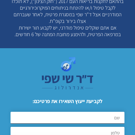
בהתאם לתקנות בריאות העם 2017 ("חוק הצינון"), לא תוכלו
לקבל טיפול ו/או להינתח בניתוחים המיקרוכירורגיים
המודרניים אצל ד"ר שפי במסגרת פרטית, לאחר שעברתם
אצלו בירור בקופ"ח.
אם אתם שוקלים טיפול מודרני, יש לקבוע תור ישירות
במרפאה הפרטית, ולהימנע מחובת המתנה של 6 חודשים.
לקביעת ייעוץ השאירו את פרטיכם: