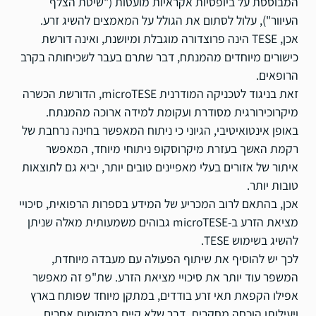
המבוססת על ביופסיות אקראיות מועטות ("שיטת הצלף
העיוור"), עלול לסתום את הגולל על המאמצים להשיג זרע.
אכן, TESE הינה פרוצדורה מוגבלת ומיושנת, ואינה דורשת
כישורים מיוחדים מהמנתח, דבר שתרם בעבר לשכיחותה בקרב
הרופאים.
זאת בניגוד לטכניקה המודרנית microTESE, הדורשת הכשרה
מיקרוכירורגית מסודרת ועקומת למידה ארוכה מהמנתח.
באופן אינטואיטיבי, הגיוני כי ניתוח המאפשר בחינה נרחבת של
רקמת האשך בעזרת מיקרוסקופ ניתוחי מיוחד, המאפשר
איתור של אזורים בעלי מאפיינים טובים יותר, יביא גם לתוצאות
טובות יותר.
אכן, בהתאם לרוב המכריע של המידע בספרות הרפואית, סיכויי
מציאת הזרע ב-microTESE גבוהים משמעותית מאלה שניתן
להשיג בשימוש TESE.
לכך יש להוסיף את שיתוף הפעולה עם מעבדה מיוחדת,
המשפר עוד יותר את סיכויי מציאת הזרע. שת"פ זה מאפשר
אפילו הקפאת תאי זרע בודדים, במתקן מיוחד שפותח בארץ
ויעילותו הוכחה מחקרית, דבר שלא קיים במקומות אחרים.