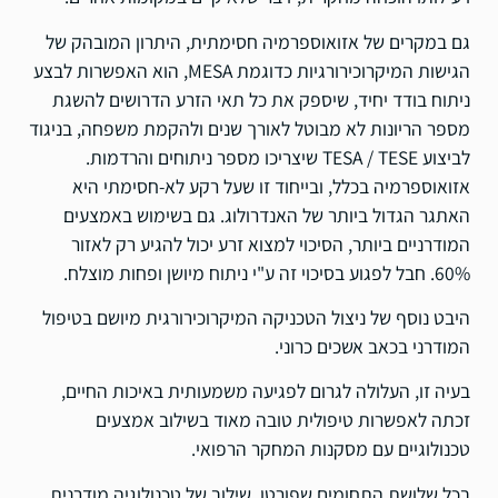
גם במקרים של אזואוספרמיה חסימתית, היתרון המובהק של
הגישות המיקרוכירורגיות כדוגמת MESA, הוא האפשרות לבצע
ניתוח בודד יחיד, שיספק את כל תאי הזרע הדרושים להשגת
מספר הריונות לא מבוטל לאורך שנים ולהקמת משפחה, בניגוד
לביצוע TESA / TESE שיצריכו מספר ניתוחים והרדמות.
אזואוספרמיה בכלל, ובייחוד זו שעל רקע לא-חסימתי היא
האתגר הגדול ביותר של האנדרולוג. גם בשימוש באמצעים
המודרניים ביותר, הסיכוי למצוא זרע יכול להגיע רק לאזור
60%. חבל לפגוע בסיכוי זה ע"י ניתוח מיושן ופחות מוצלח.
היבט נוסף של ניצול הטכניקה המיקרוכירורגית מיושם בטיפול
המודרני בכאב אשכים כרוני.
בעיה זו, העלולה לגרום לפגיעה משמעותית באיכות החיים,
זכתה לאפשרות טיפולית טובה מאוד בשילוב אמצעים
טכנולוגיים עם מסקנות המחקר הרפואי.
בכל שלושת התחומים שפורטו, שילוב של טכנולוגיה מודרנית